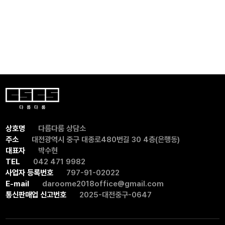
이해도가 높아지며조직 내 분위기와 협업 효율이
긍정적으로 변화했다는 반응이 이어졌습니다. 다룸은
앞으로도사람을 이해하는 힘을 통해더 건강한 조직과
관계를 만들어갈 수 있도록 함께하겠습니다. 📌 기업
워크샵 · 조직 소통 · 멘토링 강의 프로그램 문의 환영 #
다름다룸 #대전워크샵 #워크샵프로그램
상호명
다름다룸 상담소
주소
대전광역시 중구 대종로480번길 30 4층(은행동)
대표자
박수현
TEL
042 471 9982
사업자 등록번호
797-91-02022
E-mail
daroome2018office@gmail.com
통신판매업 신고번호
2025-대전중구-0647