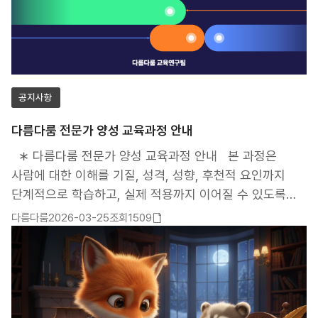
공지사항
다름다룸 전문가 양성 교육과정 안내
∗ 다름다룸 전문가 양성 교육과정 안내 본 과정은
사람에 대한 이해를 기질, 성격, 성향, 후천적 요인까지
단계적으로 학습하고, 실제 적용까지 이어질 수 있도록
구성된 교육과정입니다. 단계별 수강이 가능하며, 전체
다름다룸
2026-03-25
조회1509
첨부파일
과정을 통해 보다 깊이 있는 이해와 실습 역량을 갖출 수
있음
있습니다. 자세한 내용은 상세페이지를 통해 확인하실 수
있습니다. 수강신청문의 : 042-471-9981