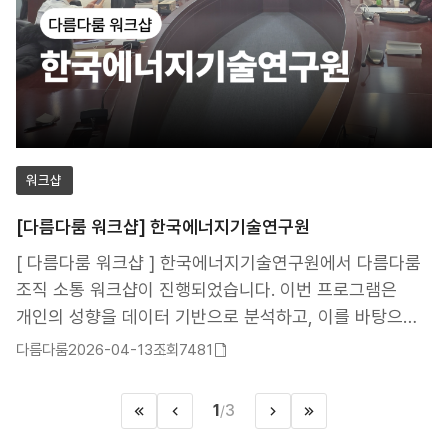
이런 방식으로 생각하고 행동하는지”, “왜 상대와 다르게
느끼고 반응하는지”를 자연스럽게 이해할 수 있는 시간을
가졌습니다. 현장에서는 ✔ 나의 기본 성향 이해하기 ✔
서로 다른 소통 방식 알아보기 ✔ 관계 속 갈등 원인
파악하기 ✔ 조직 내 건강한 커뮤니케이션 방법 등의
주제로 다양한 이야기와 참여형 활동이 함께
워크샵
진행되었습니다. 참여자들은 “나를 객관적으로 돌아볼 수
있었다”, “동료를 이해하는 시선이 달라졌다”, “재미있는데
[다름다룸 워크샵] 한국에너지기술연구원
생각보다 깊이 있는 내용이었다” 등의 반응을 보이며 높은
[ 다름다룸 워크샵 ] 한국에너지기술연구원에서 다름다룸
만족도를 나타냈습니다. 다름다룸은 앞으로도 공공기관,
조직 소통 워크샵이 진행되었습니다. 이번 프로그램은
기업, 학교 등 다양한 현장에서 사람과 사람 사이의 건강한
개인의 성향을 데이터 기반으로 분석하고, 이를 바탕으로
이해와 연결을 돕는 프로그램을 이어가겠습니다.
조직 내 소통 방식과 협업 구조를 개선하는 데 초점을
감사합니다.
다름다룸
2026-04-13
조회7481
첨부파일
맞췄습니다. 참여자들은 다름다룸 검사와 맞춤형 해석을
있음
통해자신과 타인의 차이를 이해하고, 실제 업무에 적용
1
3
/
처음으로
이전페이지
>
마지막으로
가능한 소통 방법을 익혔습니다. 워크샵 이후 구성원 간
다음페이지