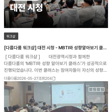
워크샵
[다름다룸 워크샵] 대전 시청 - MBTI와 성향알아보기 클래스
[ 다름다룸 워크샵 ] 대전광역시청과 함께한
다름다룸의 ‘MBTI와 성향 알아보기 클래스’가 성공적으로
진행되었습니다. 이번 클래스는 참여자들이 자신의 성향을
보다 깊이 이해하고, 서로의 다름을 건강하게 받아들이며
다름다룸
2026-05-27
조회204
첨부파일
소통할 수 있도록 돕기 위해 마련되었습니다. 단순한
있음
MBTI 결과 해석을 넘어, 실제 관계와 업무 환경에서
나타나는 행동 방식과 소통 스타일을 함께 분석하며 높은
공감과 호응을 이끌어냈습니다. 특히 다름다룸만의 캐릭터
기반 해석과 사례 중심 강연을 통해 참여자들은 “왜 나는