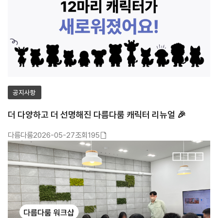
넘어 업무 방식, 의사소통, 갈등 상황에서의 차이를
데이터와 캐릭터를 활용해 쉽고 재미있게 풀어내는 시간을
만들었습니다. 앞으로도 다름다룸은 다양한 공공기관과
기업을 대상으로 건강한 조직문화와 원활한 소통을 위한
맞춤형 워크샵을 이어가겠습니다. 감사합니다. 참여기관
광주창조경제혁신센터/경남창조경제혁신센터/
충북창조경제혁신센터/부천산업진흥원/
공지사항
한국탄소산업진흥원/광주정보문화산업진흥원/
창업진흥원/서울창조경제혁신센터/
더 다양하고 더 선명해진 다름다룸 캐릭터 리뉴얼 🎉
충남창조경제혁신센터/서원대학교 산학협력단/
경북대학교 창업지원단/경기창조경제혁신센터/
다름다룸
2026-05-27
조회195
첨부파일
울산경제일자리진흥원/인천테크노파크/
있음
한국보건산업진흥원/한국수자원공사