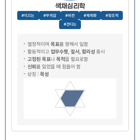
색채심리학
#이끄는
#무게감
#비전
#체계화
#창조적
#견디는
열정적이며
목표
를 향해서 일함
활동적이고
업무수행, 질서, 합리성
중시
고정된 목표
나
목적
을 필요로함
신뢰
를 잃었을 때 힘들어 함
상징 :
목성