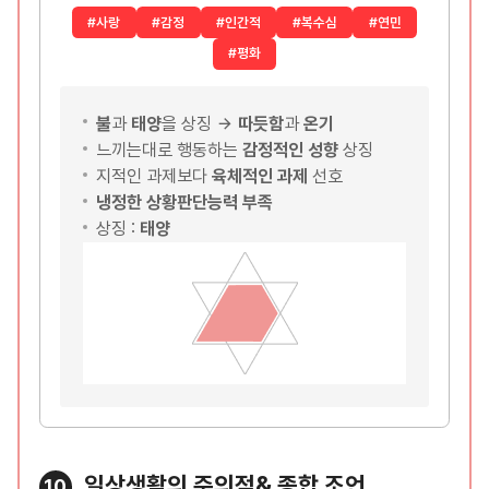
#사랑
#감정
#인간적
#복수심
#연민
#평화
불
과
태양
을 상징
따듯함
과
온기
느끼는대로 행동하는
감정적인 성향
상징
지적인 과제보다
육체적인 과제
선호
냉정한 상황판단능력 부족
상징 :
태양
일상생활의 주의점& 종합 조언
10