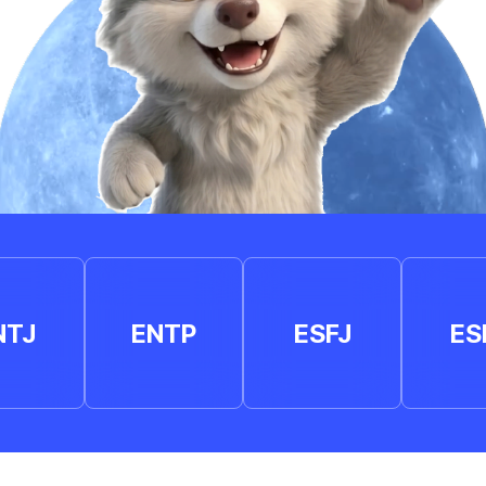
NTJ
ENTP
ESFJ
ES