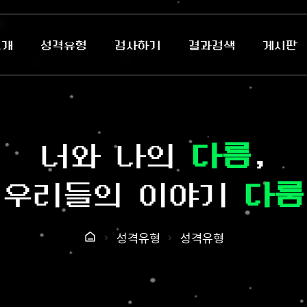
소개
성격유형
검사하기
결과검색
게시판
너와 나의
다름
,
우리들의 이야기
다룸
성격유형
성격유형
홈