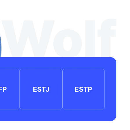
Wolf
FP
ESTJ
ESTP